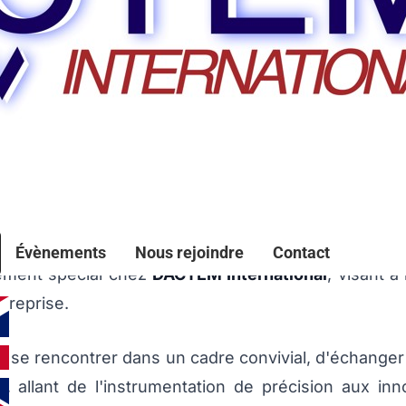
n de son équipe en septembre 2025
Évènements
Nous rejoindre
Contact
ement spécial chez
DACTEM International
, visant à
treprise.
 se rencontrer dans un cadre convivial, d'échange
l
, allant de l'instrumentation de précision aux inn