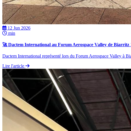
12 Jun 2026
min
🚀 Dactem International au Forum Aerospace Valley de Biarritz 
Dactem International représenté lors du Forum Aerospace Valley à Biar
Lire l'article