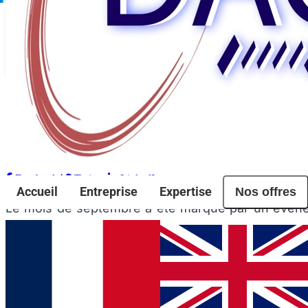
Retour aux évènements
Evenements
DACTEM International renforce la cohésio
Partager l'article
Facebook
Twitter
LinkedIn
Nos offres
Accueil
Entreprise
Expertise
Le mois de septembre a été marqué par un évén
nouveaux collaborateurs récemment intégrés à l'en
Cette journée a permis aux membres de l'équipe de
les projets stratégiques de
DACTEM Internationa