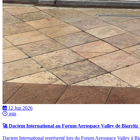
12 Jun 2026
min
🚀 Dactem International au Forum Aerospace Valley de Biarritz 
Dactem International représenté lors du Forum Aerospace Valley à Biar