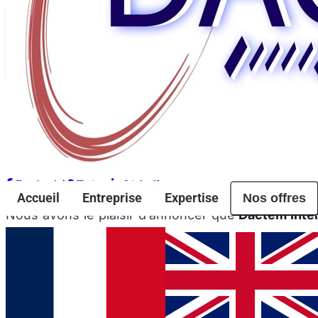
Retour aux évènements
Evenements
Dactem Internationale remporte le concou
Partager l'article
Facebook
Twitter
LinkedIn
Nos offres
Accueil
Entreprise
Expertise
Nous avons le plaisir d’annoncer que
Dactem Inter
en lumière les entreprises et projets innovants de l
Ce concours valorise l’esprit d’initiative, la créa
témoigne de son engagement constant pour l’innova