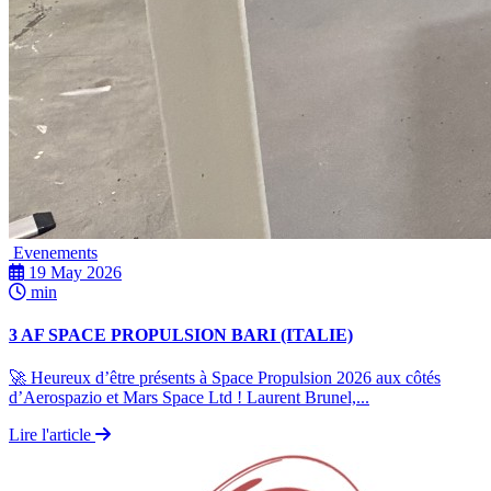
Evenements
19 May 2026
min
3 AF SPACE PROPULSION BARI (ITALIE)
🚀 Heureux d’être présents à Space Propulsion 2026 aux côtés
d’Aerospazio et Mars Space Ltd ! Laurent Brunel,...
Lire l'article