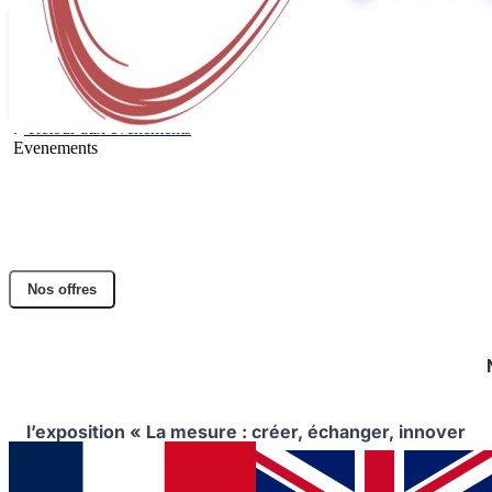
Retour aux évènements
Evenements
Participation de DACTEM International
avec Ambroise PERIN à la table ronde «
Métrologie industrielle »
Nos offres
Partager l'article
Facebook
Twitter
LinkedIn
Le 13 octobre, DACTEM International a participé au
Forum sur la mesure industrielle dans le cadre de
l’exposition « La mesure : créer, échanger, innover
».