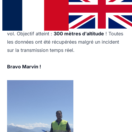
lors du
C'Space 2025
, la campagne nationale du
CNES
et
Planète Sciences
. La fusée (85 cm, 60 mm
de diamètre) embarquait une charge utile pour
mesurer la pression atmosphérique et analyser le
vol. Objectif atteint :
300 mètres d'altitude
! Toutes
les données ont été récupérées malgré un incident
sur la transmission temps réel.
Bravo Marvin !