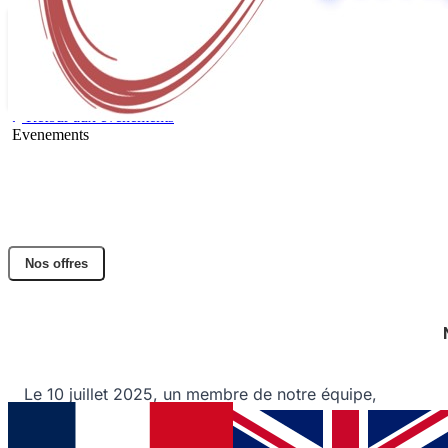
Retour aux évènements
Evenements
Succès au C'Space 2025 : 300 mètres
atteints !
Partager l'article
Nos offres
Facebook
Twitter
LinkedIn
Un collaborateur DACTEM International réussit
son lancement de mini-fusée.
Le 10 juillet 2025, un membre de notre équipe,
Marvin
, a lancé avec succès sa mini-fusée
"Esmée"